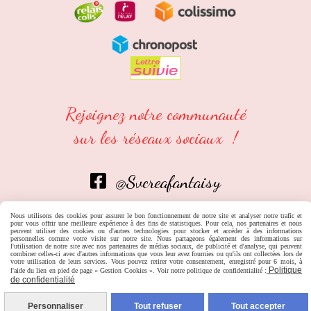
Rejoignez notre communauté
sur les réseaux sociaux !
@Svcreafantaisy

Nous utilisons des cookies pour assurer le bon fonctionnement de notre site et analyser notre trafic et
pour vous offrir une meilleure expérience à des fins de statistiques. Pour cela, nos partenaires et nous
peuvent utiliser des cookies ou d'autres technologies pour stocker et accéder à des informations
personnelles comme votre visite sur notre site. Nous partageons également des informations sur
Mentions Légales
Conditions Générales De Vente
l'utilisation de notre site avec nos partenaires de médias sociaux, de publicité et d'analyse, qui peuvent
combiner celles-ci avec d'autres informations que vous leur avez fournies ou qu'ils ont collectées lors de
votre utilisation de leurs services. Vous pouvez retirer votre consentement, enregistré pour 6 mois, à
Politique
l'aide du lien en pied de page « Gestion Cookies ». Voir notre politique de confidentialité :
Politique De Confidentialité
Gestion Cookies
Mon Compte
de confidentialité
Créer Un Site Internet
Personnaliser
Tout refuser
Tout accepter