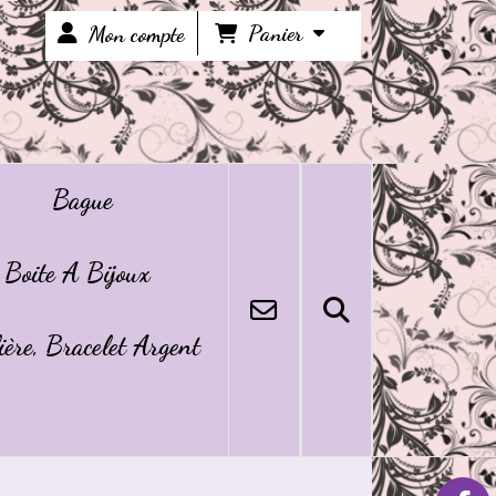
Panier
Mon compte
Bague
Boite A Bijoux
ière, Bracelet Argent