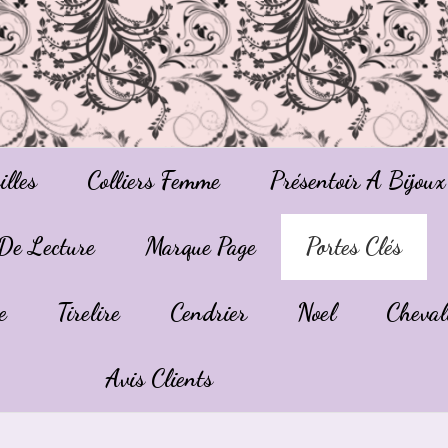
illes
Colliers Femme
Présentoir A Bijoux
De Lecture
Marque Page
Portes Clés
e
Tirelire
Cendrier
Noel
Cheval
Avis Clients