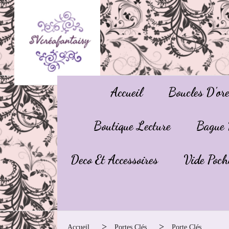
Panneau de gestion des cookies
Accueil
Boucles D'ore
Boutique Lecture
Bague 
Deco Et Accessoires
Vide Poch
Accueil
Portes Clés
Porte Clés