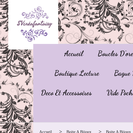
Panneau de gestion des cookies
Accueil
Boucles D'ore
Boutique Lecture
Bague 
Deco Et Accessoires
Vide Poch
Accueil
Boite A Bijoux
Boite A Bijoux