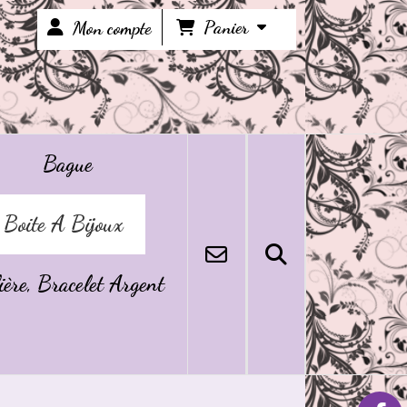
Panier
Mon compte
Bague
Boite A Bijoux
ière, Bracelet Argent