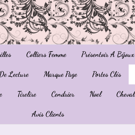
illes
Colliers Femme
Présentoir A Bijoux
De Lecture
Marque Page
Portes Clés
e
Tirelire
Cendrier
Noel
Cheval
Avis Clients